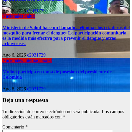
Ago 6, 2026
c2031729
Nacionales
Salud
Ministerio de Salud hace un llamado a eliminar los criaderos del
mosquito para frenar el dengue• La participación comunitaria
es la medida más efectiva para prevenir el dengue y otras
arbovirosis.
Ago 6, 2026
c2031729
Nacionales
Internacionales
Mulino participa en toma de posesión del presidente de
Colombia
Ago 6, 2026
c2031729
Deja una respuesta
Tu dirección de correo electrónico no será publicada.
Los campos
obligatorios están marcados con
*
Comentario
*