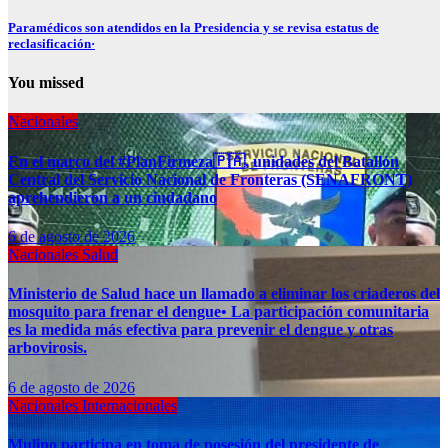
Paramédicos son atendidos en la Presidencia y se revisa estatus de
reclasificación·
You missed
Nacionales
En el marco del #PlanFirmeza🇵🇦, unidades del Batallón
Central del Servicio Nacional de Fronteras (SENAFRONT)
aprehendieron a un ciudadano
6 de agosto de 2026
Nacionales
Salud
Ministerio de Salud hace un llamado a eliminar los criaderos del
mosquito para frenar el dengue• La participación comunitaria
es la medida más efectiva para prevenir el dengue y otras
arbovirosis.
6 de agosto de 2026
Nacionales
Internacionales
Mulino participa en toma de posesión del presidente de