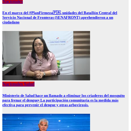
Nacionales
En el marco del #PlanFirmeza🇵🇦, unidades del Batallón Central del
Servicio Nacional de Fronteras (SENAFRONT) aprehendieron a un
ciudadano
Nacionales
Salud
Ministerio de Salud hace un llamado a eliminar los criaderos del mosquito
para frenar el dengue• La participación comunitaria es la medida más
efectiva para prevenir el dengue y otras arbovirosis.