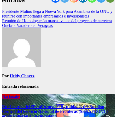
entradas
Presidente Mulino llega a Nueva York para Asamblea de la ONU y
reunirse con importantes empresarios e inversionistas
Reunión de Homologación marca avance del proyecto de carretera
Quebro–Varadero en Veraguas
Por
Heidy Chavez
Entrada relacionada
Nacionales
En el marco del #PlanFirmeza🇵🇦, unidades del Batallón
Central del Servicio Nacional de Fronteras (SENAFRONT)
aprehendieron a un ciudadano