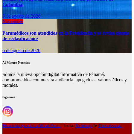
Colombia
6 de agosto de 2026
Nacionales
Paramédicos son atendidos en la Presidencia y se revisa estatus
de reclasificación·
6 de agosto de 2026
Al Minuto Noticias
Somos la nueva opción digital informativa de Panamá,
comprometidos con nuestra audiencia, apegados a valores éticos y
morales.
Síguenos
Funciona gracias a WordPress
|
Tema:
Newsup
de
Themeansar