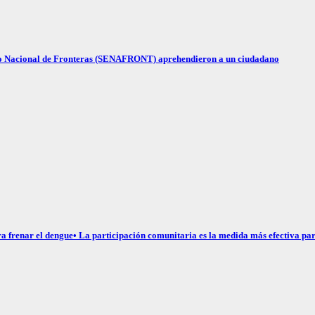
cio Nacional de Fronteras (SENAFRONT) aprehendieron a un ciudadano
a frenar el dengue• La participación comunitaria es la medida más efectiva par