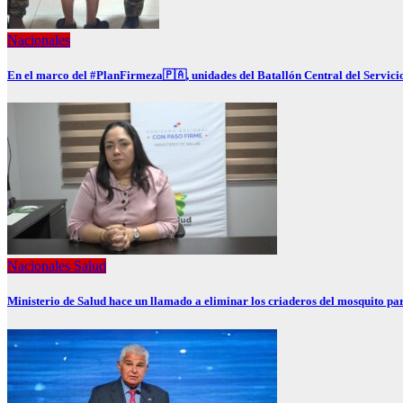
Nacionales
En el marco del #PlanFirmeza🇵🇦, unidades del Batallón Central del Servi
Nacionales
Salud
Ministerio de Salud hace un llamado a eliminar los criaderos del mosquito par