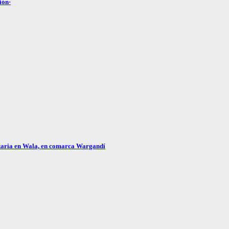
ión·
itaria en Wala, en comarca Wargandí