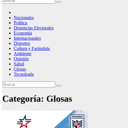
Nacionales
Política
Denuncias Electorales
Economía
Internacionales
Deportes
Cultura y Farándula
Ambiente
Opinión
Salud
Glosas
Tecnología
Categoría:
Glosas