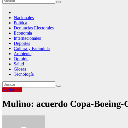
Nacionales
Política
Denuncias Electorales
Economía
Internacionales
Deportes
Cultura y Farándula
Ambiente
Opinión
Salud
Glosas
Tecnología
Nacionales
Mulino: acuerdo Copa-Boeing-GE