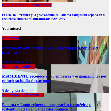
Cultura y Farándula
Nacionales
El arte, la literatura y la gastronomía de Panamá conquistan España en el
encuentro cultural “Contramirada PANAMÁ”
You missed
Nacionales
Museo del Canal reúne a Ilya de Marotta para hablar del
futuro de la vía
5 de agosto de 2026
Nacionales
Ambiente
MiAMBIENTE reconoce a 170 empresas y organizaciones por
reducir su huella de carbono
5 de agosto de 2026
Nacionales
Internacionales
Panamá y Japón refuerzan cooperación estratégica y
sostenibilidad en el Canal interoceánico