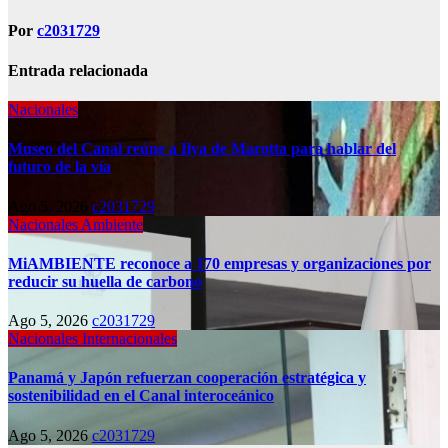
Por
c2031729
Entrada relacionada
Nacionales
Museo del Canal reúne a Ilya de Marotta para hablar del
futuro de la vía
Ago 5, 2026
c2031729
Nacionales
Ambiente
MiAMBIENTE reconoce a 170 empresas y organizaciones por
reducir su huella de carbono
Ago 5, 2026
c2031729
Nacionales
Internacionales
Panamá y Japón refuerzan cooperación estratégica y
sostenibilidad en el Canal interoceánico
Ago 5, 2026
c2031729