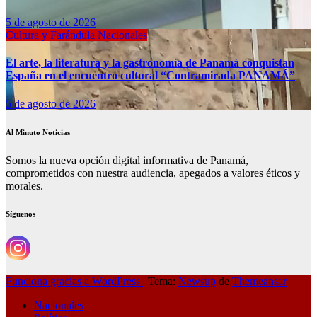
5 de agosto de 2026
Cultura y Farándula
Nacionales
El arte, la literatura y la gastronomía de Panamá conquistan
España en el encuentro cultural “Contramirada PANAMÁ”
5 de agosto de 2026
Al Minuto Noticias
Somos la nueva opción digital informativa de Panamá,
comprometidos con nuestra audiencia, apegados a valores éticos y
morales.
Síguenos
Funciona gracias a WordPress
|
Tema:
Newsup
de
Themeansar
Nacionales