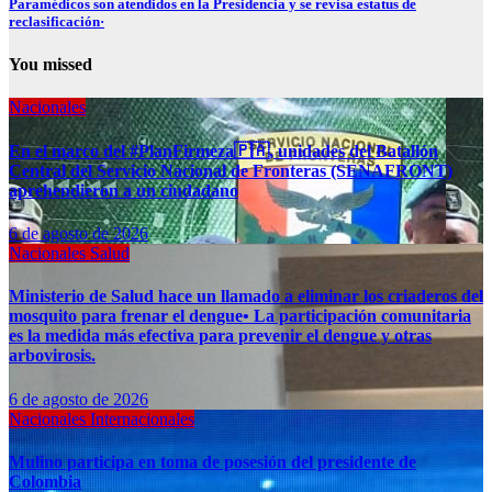
Paramédicos son atendidos en la Presidencia y se revisa estatus de
reclasificación·
You missed
Nacionales
En el marco del #PlanFirmeza🇵🇦, unidades del Batallón
Central del Servicio Nacional de Fronteras (SENAFRONT)
aprehendieron a un ciudadano
6 de agosto de 2026
Nacionales
Salud
Ministerio de Salud hace un llamado a eliminar los criaderos del
mosquito para frenar el dengue• La participación comunitaria
es la medida más efectiva para prevenir el dengue y otras
arbovirosis.
6 de agosto de 2026
Nacionales
Internacionales
Mulino participa en toma de posesión del presidente de
Colombia