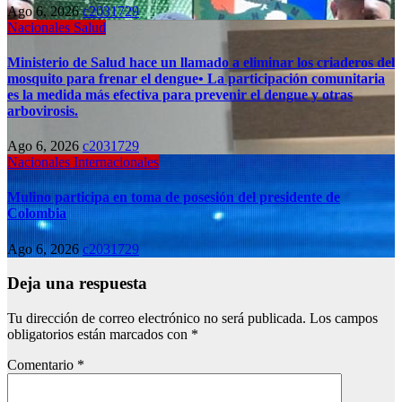
Ago 6, 2026
c2031729
Nacionales
Salud
Ministerio de Salud hace un llamado a eliminar los criaderos del
mosquito para frenar el dengue• La participación comunitaria
es la medida más efectiva para prevenir el dengue y otras
arbovirosis.
Ago 6, 2026
c2031729
Nacionales
Internacionales
Mulino participa en toma de posesión del presidente de
Colombia
Ago 6, 2026
c2031729
Deja una respuesta
Tu dirección de correo electrónico no será publicada.
Los campos
obligatorios están marcados con
*
Comentario
*