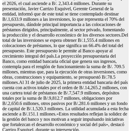
el 2026, el cual asciende a B/. 2,343.4 millones. Durante su
presentación, Javier Carrizo Esquivel, Gerente General de la
entidad, informó que de este total se tiene contemplado destinar
B/.1,633.9 millones a las inversiones, lo que representa el 70% del
presupuesto, dándole principal importancia a las colocaciones de
préstamos dirigidos, principalmente, al sector privado, fomentando
la producción y el desarrollo económico de los diversos sectores.Del
total de las inversiones se espera obtener B/.1,555.4 millones en
colocaciones de préstamos, lo que significa un 66.4% del total del
presupuesto. Este presupuesto le permite al Banco apoyar al
crecimiento integral del país.La proyección presupuestaria del
Banco, como entidad bancaria oficial que genera sus ingresos,
contempla para el renglón de funcionamiento la suma de B/. 709.5
millones, mientras que, para la ejecución de otras inversiones, como
obras, construcciones y equipamiento, se presupuestó B/.78.5
millones.Al 31 de julio de 2025, la primera entidad bancaria del país
cuenta con activos totales por el orden de B/.14,265.2 millones, con
una cartera total de préstamos de B/.7,547.9 millones, depósitos
totales por la suma de B/.9,812.7 millones, obligaciones por
B/.2,650.6 millones, otros pasivos por B/.281.6 millones y un fondo
de capital de B/.1,520.3 millones. La utilidad acumulada a esta fecha
asciende a B/.151.1 millones.«Estos resultados reflejan la solidez de
la gestión del banco y nos motivan a seguir impulsando iniciativas
que fortalezcan el desarrollo económico y social del país», destacó
Carrizo Esquivel, durante su intervención.