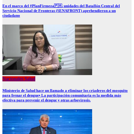
En el marco del #PlanFirmeza🇵🇦, unidades del Batallón Central del
Servicio Nacional de Fronteras (SENAFRONT) aprehendieron a un
ciudadano
Nacionales
Salud
Ministerio de Salud hace un llamado a eliminar los criaderos del mosquito
para frenar el dengue• La participación comunitaria es la medida más
efectiva para prevenir el dengue y otras arbovirosis.