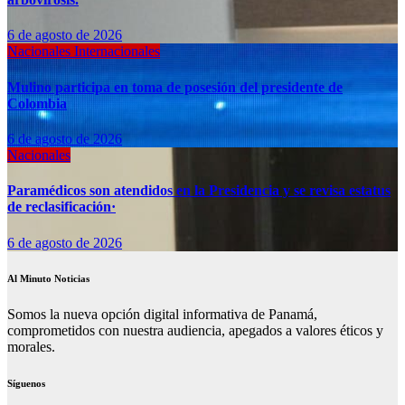
6 de agosto de 2026
Nacionales
Internacionales
Mulino participa en toma de posesión del presidente de
Colombia
6 de agosto de 2026
Nacionales
Paramédicos son atendidos en la Presidencia y se revisa estatus
de reclasificación·
6 de agosto de 2026
Al Minuto Noticias
Somos la nueva opción digital informativa de Panamá,
comprometidos con nuestra audiencia, apegados a valores éticos y
morales.
Síguenos