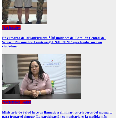
Nacionales
En el marco del #PlanFirmeza🇵🇦, unidades del Batallón Central del
Servicio Nacional de Fronteras (SENAFRONT) aprehendieron a un
ciudadano
Nacionales
Salud
Ministerio de Salud hace un llamado a eliminar los criaderos del mosquito
para frenar el dengue• La participación comunitaria es la medida más