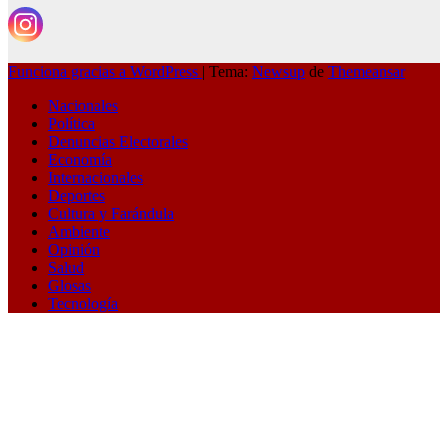
Funciona gracias a WordPress
|
Tema:
Newsup
de
Themeansar
Nacionales
Política
Denuncias Electorales
Economía
Internacionales
Deportes
Cultura y Farándula
Ambiente
Opinión
Salud
Glosas
Tecnología