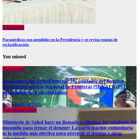
Nacionales
Paramédicos son atendidos en la Presidencia y se revisa estatus de
reclasificación·
You missed
Nacionales
En el marco del #PlanFirmeza🇵🇦, unidades del Batallón
Central del Servicio Nacional de Fronteras (SENAFRONT)
aprehendieron a un ciudadano
6 de agosto de 2026
Nacionales
Salud
Ministerio de Salud hace un llamado a eliminar los criaderos del
mosquito para frenar el dengue• La participación comunitaria
es la medida más efectiva para prevenir el dengue y otras
arbovirosis.