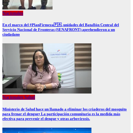
Nacionales
En el marco del #PlanFirmeza🇵🇦, unidades del Batallón Central del
Servicio Nacional de Fronteras (SENAFRONT) aprehendieron a un
ciudadano
Nacionales
Salud
Ministerio de Salud hace un llamado a eliminar los criaderos del mosquito
para frenar el dengue• La participación comunitaria es la medida más
efectiva para prevenir el dengue y otras arbovirosis.