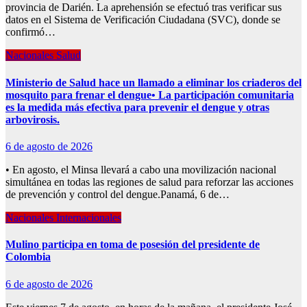
provincia de Darién. La aprehensión se efectuó tras verificar sus
datos en el Sistema de Verificación Ciudadana (SVC), donde se
confirmó…
Nacionales
Salud
Ministerio de Salud hace un llamado a eliminar los criaderos del
mosquito para frenar el dengue• La participación comunitaria
es la medida más efectiva para prevenir el dengue y otras
arbovirosis.
6 de agosto de 2026
• En agosto, el Minsa llevará a cabo una movilización nacional
simultánea en todas las regiones de salud para reforzar las acciones
de prevención y control del dengue.Panamá, 6 de…
Nacionales
Internacionales
Mulino participa en toma de posesión del presidente de
Colombia
6 de agosto de 2026