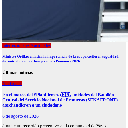
Internacionales
Nacionales
Ministro Orillac enfatiza la importancia de la cooperación en seguridad,
durante el inicio de los ejercicios Panamax 2026
Últimas noticias
Nacionales
En el marco del #PlanFirmeza🇵🇦, unidades del Batallón
Central del Servicio Nacional de Fronteras (SENAFRONT)
aprehendieron a un ciudadano
6 de agosto de 2026
durante un recorrido preventivo en la comunidad de Yaviza,