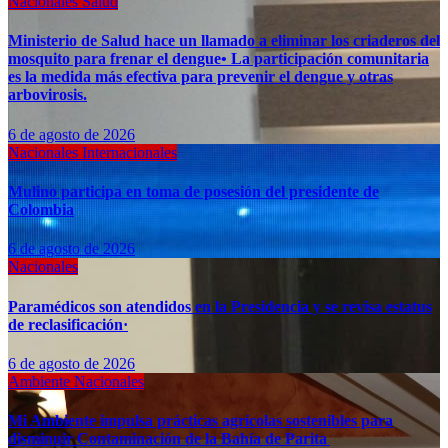
Nacionales
Salud
Ministerio de Salud hace un llamado a eliminar los criaderos del
mosquito para frenar el dengue• La participación comunitaria
es la medida más efectiva para prevenir el dengue y otras
arbovirosis.
6 de agosto de 2026
Nacionales
Internacionales
Mulino participa en toma de posesión del presidente de
Colombia
6 de agosto de 2026
Nacionales
Paramédicos son atendidos en la Presidencia y se revisa estatus
de reclasificación·
6 de agosto de 2026
Ambiente
Nacionales
Mi Ambiente impulsa prácticas agrícolas sostenibles para
disminuir Contaminación de la Bahía de Parita