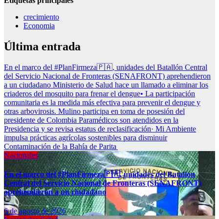
Etiquetas principales
crecimiento
Economia
Última entrada
En el marco del #PlanFirmeza🇵🇦, unidades del Batallón Central
del Servicio Nacional de Fronteras (SENAFRONT) aprehendieron
a un ciudadano
Ministerio de Salud hace un llamado a eliminar los
criaderos del mosquito para frenar el dengue• La participación
comunitaria es la medida más efectiva para prevenir el dengue y
otras arbovirosis.
Mulino participa en toma de posesión del
presidente de Colombia
Paramédicos son atendidos en la
Presidencia y se revisa estatus de reclasificación·
Mi Ambiente
impulsa prácticas agrícolas sostenibles para disminuir
Contaminación de la Bahía de Parita
Nacionales
En el marco del #PlanFirmeza🇵🇦, unidades del Batallón
Central del Servicio Nacional de Fronteras (SENAFRONT)
aprehendieron a un ciudadano
6 de agosto de 2026