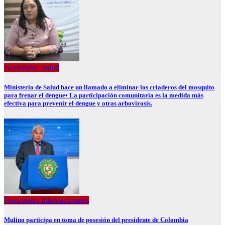
Nacionales
Salud
Ministerio de Salud hace un llamado a eliminar los criaderos del mosquito
para frenar el dengue• La participación comunitaria es la medida más
efectiva para prevenir el dengue y otras arbovirosis.
Nacionales
Internacionales
Mulino participa en toma de posesión del presidente de Colombia