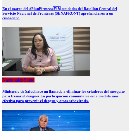
En el marco del #PlanFirmeza🇵🇦, unidades del Batallón Central del
Servicio Nacional de Fronteras (SENAFRONT) aprehendieron a un
ciudadano
Nacionales
Salud
Ministerio de Salud hace un llamado a eliminar los criaderos del mosquito
para frenar el dengue• La participación comunitaria es la medida más
efectiva para prevenir el dengue y otras arbovirosis.