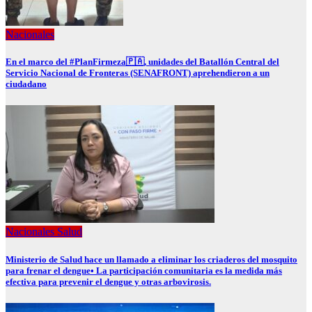
Nacionales
En el marco del #PlanFirmeza🇵🇦, unidades del Batallón Central del
Servicio Nacional de Fronteras (SENAFRONT) aprehendieron a un
ciudadano
Nacionales
Salud
Ministerio de Salud hace un llamado a eliminar los criaderos del mosquito
para frenar el dengue• La participación comunitaria es la medida más
efectiva para prevenir el dengue y otras arbovirosis.